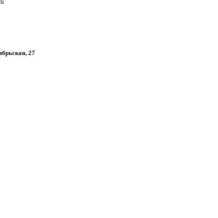
ru
ябрьская, 27