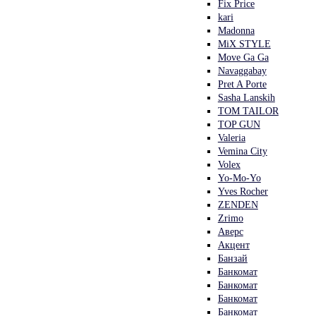
Fix Price
kari
Madonna
MiX STYLE
Move Ga Ga
Navaggabay
Pret A Porte
Sasha Lanskih
TOM TAILOR
TOP GUN
Valeria
Vemina City
Volex
Yo-Mo-Yo
Yves Rocher
ZENDEN
Zrimo
Аверс
Акцент
Банзай
Банкомат
Банкомат
Банкомат
Банкомат