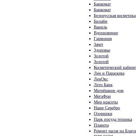
Банкомат
Банкомат
Белорусская косметика
Билайн
Ваниль
Вдохновение
Гармония
Зачет
Здоровье
Золотой
Золотой
Косметический кабине
Лен и Параскева
ЛенОкс
Лето Банк
Матрёшкин дом
МегаФон
Мир красоты
Наше Серебро
Озорники
Парк посуда техника
Планета
Ремонт часов на Благ