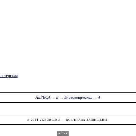
астерская
АДРЕСА
→
Б
→
Благовещенская
→
4
© 2014
VGBURG.RU
— ВСЕ ПРАВА ЗАЩИЩЕНЫ.