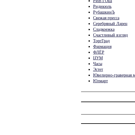
РИВ ГОШ
Ридикюль
РубашкинЪ
Свежая пресса
Серебряный Ларец
Сладкоежка
Счастливый взгляд
ТоргГрад
Фармация
ФЛЁР
ЦУМ
Часы
Эстет
Ювелирно-граверная м
Юлмарт