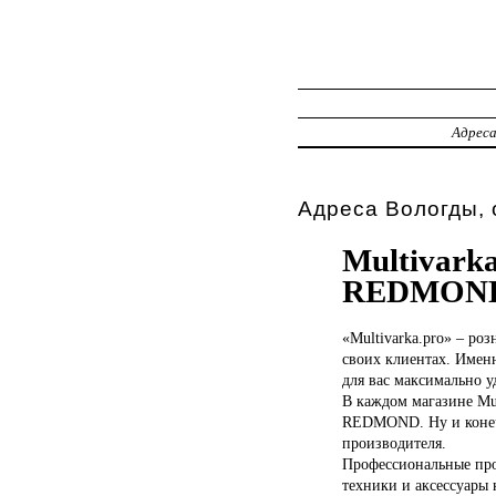
Адрес
Адреса Вологды, 
Multivark
REDMON
«Multivarka.pro» –
роз
своих клиентах. Именн
для вас максимально 
В каждом магазине Mu
REDMOND. Ну и конечн
производителя.
Профессиональные пр
техники и аксессуары 