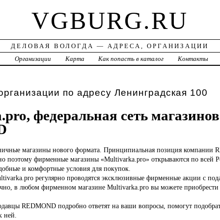
VGBURG.RU
ДЕЛОВАЯ ВОЛОГДА — АДРЕСА, ОРГАНИЗАЦИИ
а
Организации
Карта
Как попасть в каталог
Контакты
организации по адресу Ленинградская 100
a.pro, федеральная сеть магазинов
D
ничные магазины нового формата. Принципиальная позиция компании 
о поэтому фирменные магазины «Multivarka.pro» открываются по всей Р
удобные и комфортные условия для покупок.
ltivarka.pro регулярно проводятся эксклюзивные фирменные акции с под
о, в любом фирменном магазине Multivarka.pro вы можете приобрести
одавцы REDMOND подробно ответят на ваши вопросы, помогут подобра
к ней.