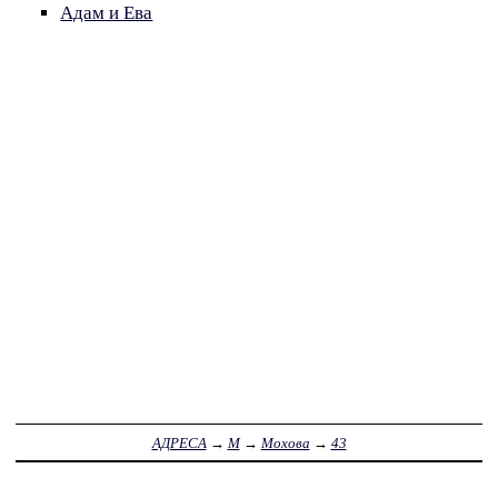
Адам и Ева
АДРЕСА
→
М
→
Мохова
→
43