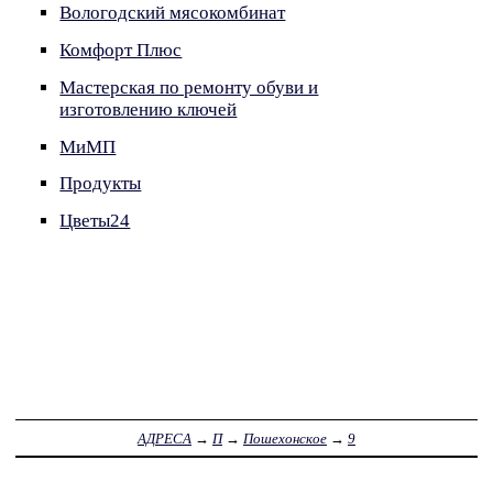
Вологодский мясокомбинат
Комфорт Плюс
Мастерская по ремонту обуви и
изготовлению ключей
МиМП
Продукты
Цветы24
АДРЕСА
→
П
→
Пошехонское
→
9