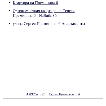
Квартира на Преминина 6
Однокомнатная квартира на Сергея
Преминина 6 - NaSutki35
улица Сергея Преминина, 6 Апартаменты
АДРЕСА
→
С
→
Сергея Преминина
→
6