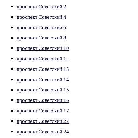
проспект Советский 2
проспект Советский 4
проспект Советский 6
проспект Советский 8
проспект Советский 10
проспект Советский 12
проспект Советский 13
проспект Советский 14
проспект Советский 15
проспект Советский 16
проспект Советский 17
проспект Советский 22
проспект Советский 24