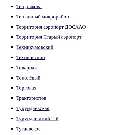
Тендрякова
Тепличный микрорайон
Территория аэропорт ДОСААФ
Территория Старый аэропорт
Техникумовский
Технический
Товарная
Тополёвый
Торговая
Трактористов
Турундаевская
Турундаевский 2-й
Тутаевское