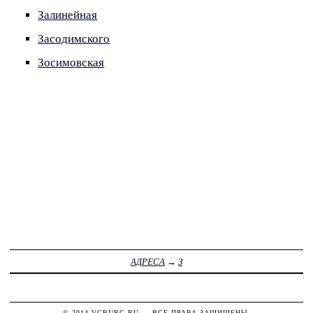
Залинейная
Засодимского
Зосимовская
АДРЕСА
→
З
© 2014
VGBURG.RU
— ВСЕ ПРАВА ЗАЩИЩЕНЫ.