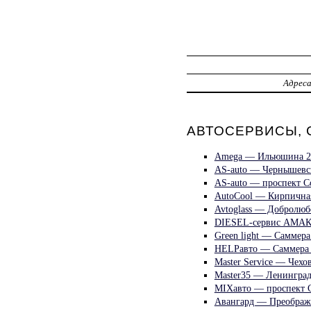
Адрес
АВТОСЕРВИСЫ, 
Amega — Ильюшина 2
AS-auto — Чернышевс
AS-auto — проспект С
AutoCool — Кирпична
Avtoglass — Добролюб
DIESEL-сервис АМАК
Green light — Саммера
HELPавто — Саммера
Master Service — Чехо
Master35 — Ленинград
MIXавто — проспект 
Авангард — Преображ