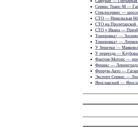
Самурай — Гончарная 
Сервис Транс-М — Гаг
Стеклосервис — шоссе
СТО — Никольская 60
СТО на Пролетарской 
СТО у Ивана — Преоб
Тонировка+ — Зосимо
Тонировка+ — Лермон
У Зенитки — Маяковск
У переезда — Клубова
Фантом-Моторс — про
Феникс — Ленинградс
Феррум-Авто — Гагари
Эксперт Сервис — Лен
Ярославский — Яросла