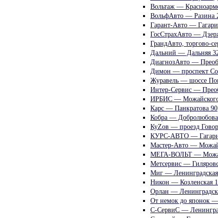
Вольтаж — Красноарме
ВольфАвто — Разина 
Гарант-Авто — Гагари
ГосСтрахАвто — Дзер
ГрандАвто, торгово-с
Дальний — Дальняя 3
ДиагнозАвто — Преоб
Димон — проспект Со
Журавель — шоссе По
Интер-Сервис — Прео
ИРБИС — Можайского
Карс — Панкратова 90
Кобра — Добролюбова
КуZов — проезд Говор
КУРС-АВТО — Гагари
Мастер-Авто — Можай
МЕГА-ВОЛЬТ — Можай
Метсервис — Гиляровс
Миг — Ленинградская
Никон — Козленская 1
Орлан — Ленинградск
От немок до японок —
С-СервиС — Ленингра