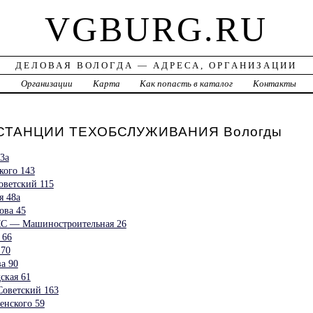
VGBURG.RU
ДЕЛОВАЯ ВОЛОГДА — АДРЕСА, ОРГАНИЗАЦИИ
а
Организации
Карта
Как попасть в каталог
Контакты
СТАНЦИИ ТЕХОБСЛУЖИВАНИЯ Вологды
3а
кого 143
оветский 115
я 48а
ова 45
С — Машиностроительная 26
 66
 70
ва 90
ская 61
Советский 163
енского 59