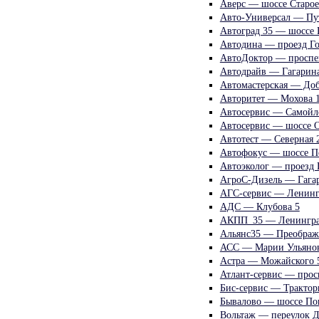
Аверс — шоссе Старое
Авто-Универсал — Пут
Автоград 35 — шоссе 
Автодина — проезд Го
АвтоДоктор — проспек
Автодрайв — Гагарина
Автомастерская — До
Авторитет — Мохова 
Автосервис — Самойл
Автосервис — шоссе 
Автотест — Северная 
Автофокус — шоссе П
Автоэколог — проезд 
АгроС-Дизель — Гага
АГС-сервис — Ленинг
АДС — Клубова 5
АКПП_35 — Ленингра
Альянс35 — Преображ
АСС — Марии Ульяно
Астра — Можайского 
Атлант-сервис — прос
Бис-сервис — Трактор
Бывалово — шоссе По
Вольтаж — переулок 