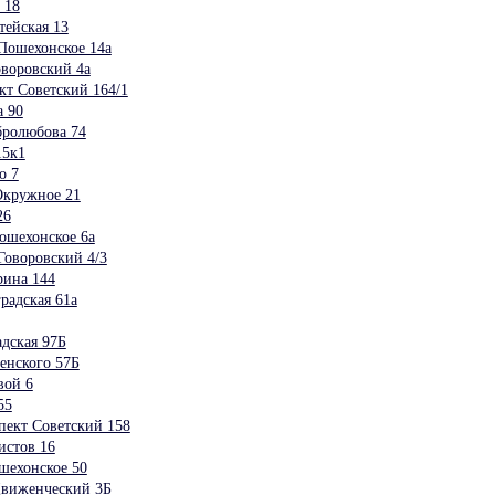
 18
ейская 13
Пошехонское 14а
воровский 4а
т Советский 164/1
 90
бролюбова 74
15к1
о 7
Окружное 21
26
ошехонское 6а
Говоровский 4/3
рина 144
радская 61а
дская 97Б
енского 57Б
вой 6
55
пект Советский 158
истов 16
шехонское 50
Движенческий 3Б