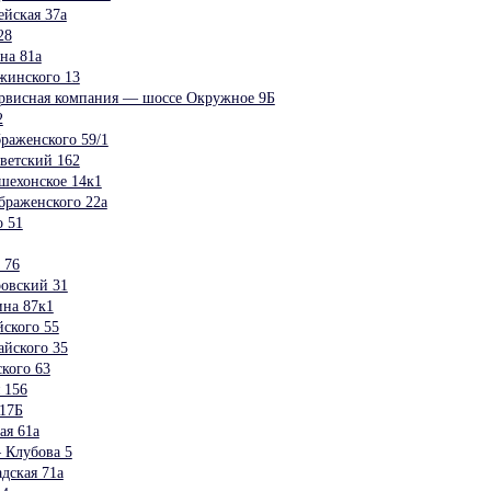
йская 37а
28
на 81а
жинского 13
ервисная компания — шоссе Окружное 9Б
2
раженского 59/1
ветский 162
шехонское 14к1
браженского 22а
 51
 76
овский 31
на 87к1
ского 55
ского 35
кого 63
 156
17Б
ая 61а
 Клубова 5
дская 71а