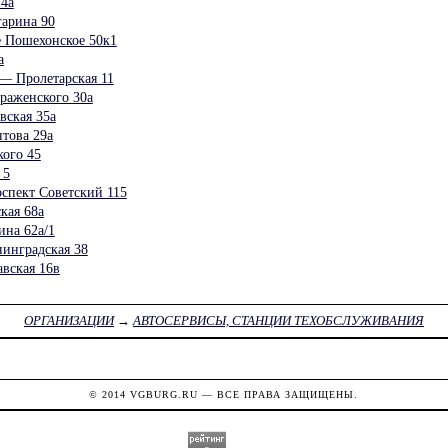
4а
арина 90
 Пошехонское 50к1
а
— Пролетарская 11
раженского 30а
вская 35а
това 29а
ого 45
 5
спект Советский 115
кая 68а
на 62а/1
инградская 38
вская 16в
ОРГАНИЗАЦИИ
→
АВТОСЕРВИСЫ, СТАНЦИИ ТЕХОБСЛУЖИВАНИЯ
© 2014
VGBURG.RU
— ВСЕ ПРАВА ЗАЩИЩЕНЫ.