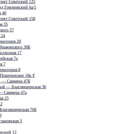
пект Советский 125
зд Говоровский 6а/1
 40
пект Советский 158
я 35
кого 57
 24
ритория 20
браженского 30Б
олхозная 17
ейская 7а
я 7
рритория 8
 Пошехонское 18к F
ах — Саммера 47Б
кой — Благовещенская 36
 — Саммера 47а
ая 25
22
Благовещенская 76Б
9
лановская 3
вский 12