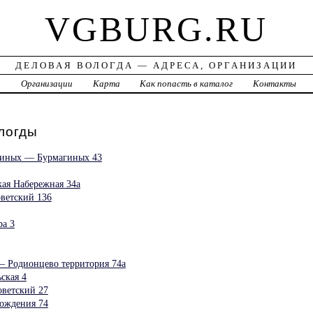
VGBURG.RU
ДЕЛОВАЯ ВОЛОГДА — АДРЕСА, ОРГАНИЗАЦИИ
а
Организации
Карта
Как попасть в каталог
Контакты
логды
гиных — Бурмагиных 43
ая Набережная 34а
ветский 136
а 3
 — Родионцево территория 74а
ская 4
ветский 27
ождения 74