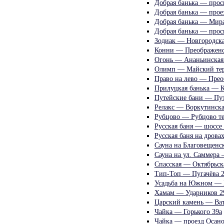
Добрая банька — прос
Добрая банька — прое
Добрая банька — Мира
Добрая банька — прос
Зодиак — Новгородска
Конни — Преображенс
Огонь — Ананьинская
Олимп — Майский тер
Право на лево — Прео
Прилуцкая банька — К
Путейские бани — Пут
Релакс — Воркутинска
Рубцово — Рубцово те
Русская баня — шоссе
Русская баня на дров
Сауна на Благовещенс
Сауна на ул. Саммера
Спасская — Октябрьск
Тип-Топ — Пугачёва 
Усадьба на Южном — 
Хамам — Ударников 2
Царский камень — Ват
Чайка — Горького 39а
Чайка — проезд Осано