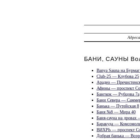
Адрес
БАНИ, САУНЫ Во
Banya Sauna на Бурма
Club-25 — Клубова 25
Арадео — Пречистенск
Афины — проспект Со
Бангкок — Рубцова 7а
Бани Севера — Саммер
Банька — Путейская 8
Баня №8 — Мира 40
Баня-сауна на дровах
Баракуда — Комсомоль
ВИХРЬ — проспект Со
Добрая банька — Возр