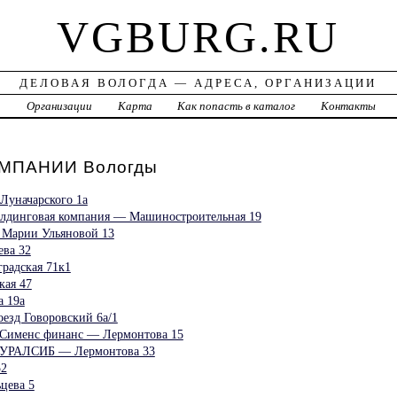
VGBURG.RU
ДЕЛОВАЯ ВОЛОГДА — АДРЕСА, ОРГАНИЗАЦИИ
а
Организации
Карта
Как попасть в каталог
Контакты
МПАНИИ Вологды
Луначарского 1а
лдинговая компания — Машиностроительная 19
 Марии Ульяновой 13
ва 32
радская 71к1
кая 47
 19а
езд Говоровский 6а/1
 Сименс финанс — Лермонтова 15
 УРАЛСИБ — Лермонтова 33
52
цева 5