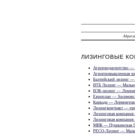
Адрес
ЛИЗИНГОВЫЕ КО
Агропродагентство — 
Агропромышленная хо
Балтийский лизинг —
ВТБ Лизинг — Мальце
ВЭБ-лизинг — Ленинг
Европлан — Зосимовс
Каркаде — Лермонтова
Лизингконтракт — про
Лизинговая компания
Лизинговая компания
МИК — Пушкинская 
РЕСО-Лизинг — Маль