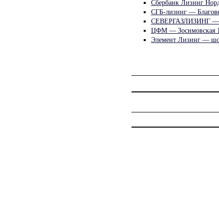
Сбербанк Лизинг Норд
СГБ-лизинг — Благов
СЕВЕРГАЗЛИЗИНГ — 
ЦФМ — Зосимовская 
Элемент Лизинг — шо