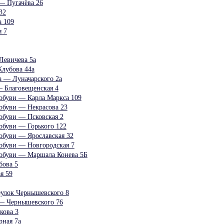
 Пугачёва 26
32
 109
 7
евичева 5а
лубова 44а
а — Луначарского 2а
— Благовещенская 4
обуви — Карла Маркса 109
обуви — Некрасова 23
обуви — Псковская 2
обуви — Горького 122
обуви — Ярославская 32
обуви — Новгородская 7
-обуви — Маршала Конева 5Б
бова 5
я 59
улок Чернышевского 8
— Чернышевского 76
кова 3
рная 7а