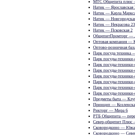
МТС Общепита плюс —
Натик — Ярославская 
Натик — Карла Маркса
Натик — Новгородская
Натик — Некрасова 23
Натик — Псковская 2
ОбщепитПромторг — Л
Оптовая компания — К
Оптово-розничная баз
Парк посуда техника 
Парк посуды-техники-
Парк посуды-техники-
Парк посуды-техники-
Парк посуды-техники-
Парк посуды-техники-
Парк посуды-техники-
Парк посуды-техники
Предметы быта — Клу
Принцип — Козленска
Рикторг — Мира 6
РТБ Общепита — пере
Север-общепит Плюс 
Сковородкино — Южа
Сковородкино — Севе