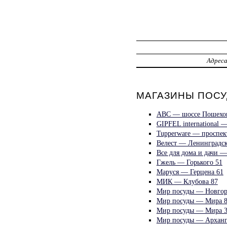
Адрес
МАГАЗИНЫ ПОСУ
ABC — шоссе Пошехон
GIPFEL international 
Tupperware — проспек
Велест — Ленинградск
Все для дома и дачи —
Гжель — Горького 51
Маруся — Герцена 61
МИК — Клубова 87
Мир посуды — Новгор
Мир посуды — Мира 
Мир посуды — Мира 
Мир посуды — Арханг