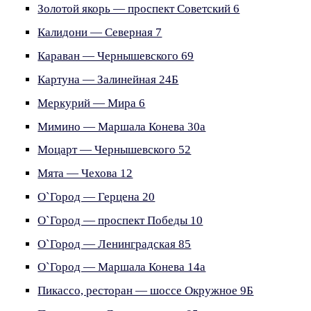
Золотой якорь — проспект Советский 6
Калидони — Северная 7
Караван — Чернышевского 69
Картуна — Залинейная 24Б
Меркурий — Мира 6
Мимино — Маршала Конева 30а
Моцарт — Чернышевского 52
Мята — Чехова 12
О`Город — Герцена 20
О`Город — проспект Победы 10
О`Город — Ленинградская 85
О`Город — Маршала Конева 14а
Пикассо, ресторан — шоссе Окружное 9Б