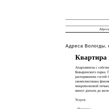
Адрес
Адреса Вологды, 
Квартира 
Апартаменты с
собств
Ковыринского парка. Г
распоряжении гостей б
укомплектована феном
микроволновой печью,
минут доехать до жел
Услуги:
- Парковка.