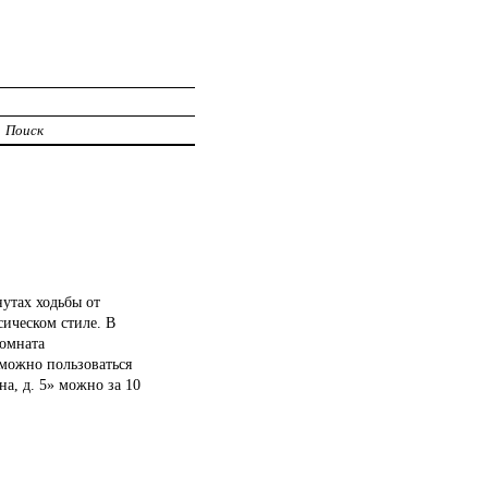
Поиск
нутах ходьбы от
сическом стиле. В
комната
можно пользоваться
а, д. 5» можно за 10