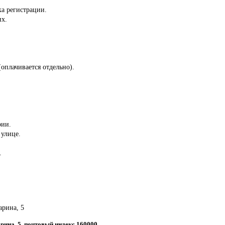
ка регистрации.
их.
(оплачивается отдельно).
рии.
 улице.
.
арина, 5
гарина, 5, почтовый индекс 160000