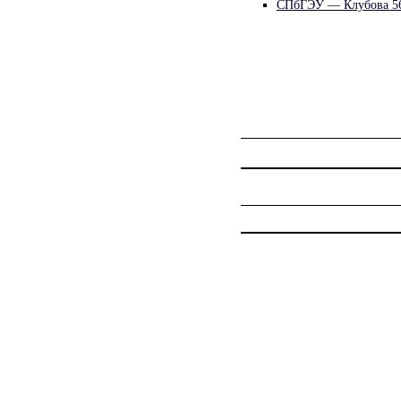
СПбГЭУ — Клубова 5