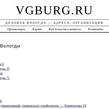
VGBURG.RU
ДЕЛОВАЯ ВОЛОГДА — АДРЕСА, ОРГАНИЗАЦИИ
а
Организации
Карта
Как попасть в каталог
Контакты
Вологды
а 6
еды 37
5в
еды 71
30
гуманитарный университет профсоюзов — Лермонтова 19