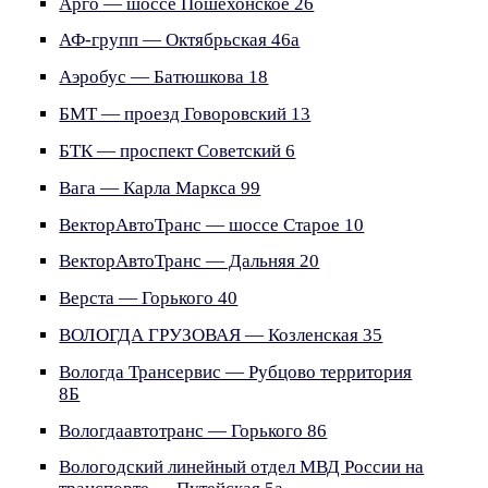
Арго — шоссе Пошехонское 26
АФ-групп — Октябрьская 46а
Аэробус — Батюшкова 18
БМТ — проезд Говоровский 13
БТК — проспект Советский 6
Вага — Карла Маркса 99
ВекторАвтоТранс — шоссе Старое 10
ВекторАвтоТранс — Дальняя 20
Верста — Горького 40
ВОЛОГДА ГРУЗОВАЯ — Козленская 35
Вологда Трансервис — Рубцово территория
8Б
Вологдаавтотранс — Горького 86
Вологодский линейный отдел МВД России на