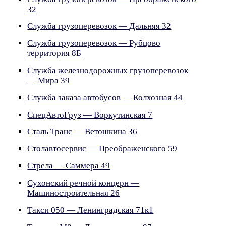
32
Служба грузоперевозок — Дальняя 32
Служба грузоперевозок — Рубцово
территория 8Б
Служба железнодорожных грузоперевозок
— Мира 39
Служба заказа автобусов — Колхозная 44
СпецАвтоГруз — Воркутинская 7
Сталь Транс — Ветошкина 36
Столавтосервис — Преображенского 59
Стрела — Саммера 49
Сухонский речной концерн —
Машиностроительная 26
Такси 050 — Ленинградская 71к1