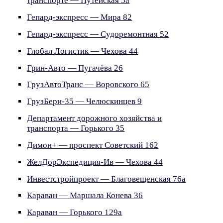
транспорте — Путейская 5а
Гепард-экспресс — Мира 82
Гепард-экспресс — Судоремонтная 52
Глобал Логистик — Чехова 44
Грин-Авто — Пугачёва 26
ГрузАвтоТранс — Воровского 65
ГрузБери-35 — Челюскинцев 9
Департамент дорожного хозяйства и
транспорта — Горького 35
Димон+ — проспект Советский 162
ЖелДорЭкспедиция-Ив — Чехова 44
Инвестстройпроект — Благовещенская 76а
Караван — Маршала Конева 36
Караван — Горького 129а